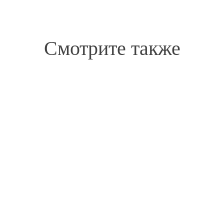
Смотрите также
Авторская композиция с
французской розой
"Летнее солнце"
25550 руб.