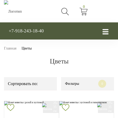
0
+7-918-243-18-40
Главная
Цветы
Цветы
Сортировать по:
Фильтры
0
25-
25-
35
35
см
см