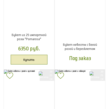
Букет из 25 импортной
розы "Pomarosa"
Букет невесты с белой
6350 руб.
розой и бересклетом
Под заказ
Купить
25-
25-
35
35
см
см